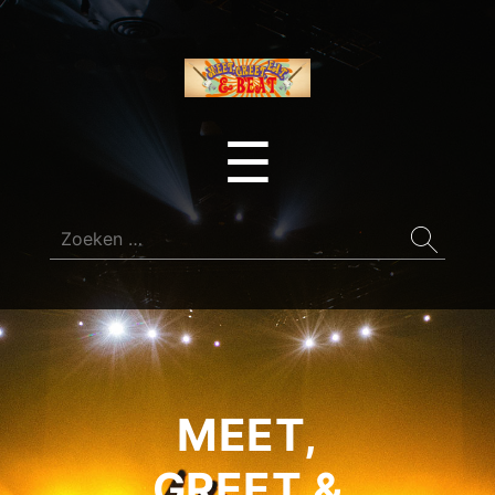
Raalte
Beat
Menu
☰
Bands
Zoeken
naar:
MEET,
GREET &