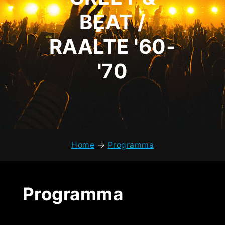
BEAT /
RAALTE '60-
'70
Home
→
Programma
Programma